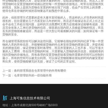
件货物能够完整的入库，还会浪费大量的时间，会耽误货物的发送。而且人工管
理货物时在安置货物的时候难以把控每一件货物的存放地点，时常出现货物消失
的情况，实际上是因为货物在安置的时候出现了问题，也会产生空间上的浪费，
使得仓库在存储的时候的容纳量远不如预想中那么多。
此外，传统管理方式需要的是有大量丰富经验的人，而这样的人才培养的时间是
很长的，往往需要好几个月甚至好几年的时间，而且还不能保证在正式上任之后
会不会在工作处出现问题，这样的方法既费时又费力还很难保证能够有成效，而
且完全依靠人工来纪录货物的信息，很容易出现内部人员偷盗货物的情况，而且
丢失的货物很难被追回，而这是一些大型公司最难解决的问题：如何保证每一件
货物的安全。
而仓储管理系统恰恰可以解决这些问题。它能够在很短的时间内纪录下每一件货
物的入库的所有信息，并能够根据货物的特点来安排货物的摆放位置，并提供相
关的摆放流程，保证货物安置时条理性，而且所需要的人工也不多，可以节省大
量的人工费用，而在找寻货物的时候，只需要输入货物的相关信息，就能精准的
找到货物的存储地点。而有条理的安置货物意味着货物所需要的空间可以控制到
最小，所有的空间可以被充分利用。可以保证货物能够在很短的时间内被安置好
和出库，使得货物能够完好无损，保证了公司的正常运转。
上一篇：
条码管理系统在仓库管理中的作用有哪些
下一篇：
仓库管理软件的一些功能作用
上海可集信息技术有限公司
地址：上海市成都北路500号峻岭广场3303