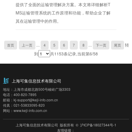
提供了全面的运输管理解决方案。本文将详细解析T
MS运输管理系统的工作原理和功能，帮助企业了解
其在运输管理中的作用。
...
...
转
首页
上一页
4
5
6
7
8
下一页
尾页
到
共1153条记录,当前第6/58
上海可集信息技术有限公司
地址：上海市成都北路500号峻岭广场3303
电话：400-820-7895
邮箱：kj-support@keji-info.com.cn
传真：021-53833095-820
网站：www.keji-info.com.cn
上海可集信息技术有限公司 版权所有 ©
沪ICP备18027344号-1
友情链接：