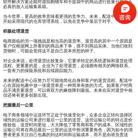
软件解决方案还能对虚拟购物车和手提袋中的商品进行批量分拣而不
必真的放入运输集装箱。
当今世界，更高的效率意味着更强的竞争力。未来，配送中心应立即
开始采用现代的仓库管理系统，以免在竞争中落后于对手。
积极处理退货
电商面临的另一项挑战是相当高的退货率。退货高的其中一个原因是
客户仅根据网上所看到的商品来下单，摸不到商品实体。当他们收到
货物时，可能会觉得这不是自己原本所想的样子。
对企业来说，处理退货比较复杂，它要求特定的系统逻辑和退货处理
流程。更重要的是，企业为了处理退货，必须拥有相关的网络联系、
一套有力的保险系统和后续跟踪能力。
未来的配送中心应努力尽可能地简化自身和客户的退货流程。配送中
心在原始包裹中放一张退货单是一种简单有效的方式。如果客户对商
品不满意要退货，可以将双方的麻烦降到最低。未来在应对退货中相
信还将有更多创新出现。
把握最后一公里
电子商务领域中运送环节正处于快速变化中，众多企业正转向选择区
域性的运输公司来进行最后一公里的送货。这些运输公司的特点是价
格较低，送货时间更短，大大降低了零售商和客户的成本。区域性的
运输公司将在商品最后一公里的运送中扮演重要角色，因为如今的消
费者更多关注自己包裹的到达时间和运输成本，而不是由谁负责送