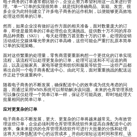
电子商务的订单通常都比较小，企业正努力希望利用这一点来进行管
理。“单一”订单的实现很简单，就是找到准确商品、装箱、发货。很
多企业为此特别建立了许多电子商务的运作机制，以便能够更高效地
处理这些简单的订单。
然而，如果企业没有做好运作方面的相关准备，面对数量庞大的订
单，即使是最简单的订单处理也会充满挑战。提供数十万不同的库存
商品种类数（SKU），每天处理数万甚至数十万的订单，处理因促销
活动或社交媒体曝光带来的订单高峰，这些可能会严重打乱原本简单
订单的实现策略。
面对这些繁重的处理量，零售商需要重新构想一个更优化的订单实现
流程，该流程可以处理更复杂的订单，处理可运送和不可运送的商
品，以及运输家具、家电等硬货和纺织和服装等软货——这些产品都
将出自同一个电子商务配送中心。由此可见，面对重重挑战的配送运
作正处于快速重构中。
随着电子商务的不断发展，确保配送中心的效率成为优先考虑的问
题，而通过采用WMS系统可以帮助解决该问题。未来的仓库管理系统
可以像仅仅处理一个简单订单一样，保证尽可能高效、即时地处理大
批量相同的简单订单 。
应对更复杂的订单
电子商务在不断发展，更大、更复杂的订单将越来越常见。为有效管
理这些订单，企业必须利用仓库管理系统软件来提高自身配送中心的
效率。像未来提供的仓库管理系统软件可进行大批量的分拣和处理，
这将大大降低配送中心的运营成本，并由此缩短运送时间和里程。该