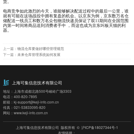
货。
电商竞争如此激烈的今天，谁能够解决配送过程中的最后一公里，谁
就有可能在这场战役中拥有复盘的机会。以京东为例，京东数万名仓
储配送一线员工和数万名众包物流快递员保证了双11期间在全国范围
内第一时间将商品送到消费者手中 ，而这也成为京东叫板天猫的利
器。
上一篇：
物流仓库要做好哪些管理规范
下一篇：
未来仓库管理系统如何发展
上海可集信息技术有限公司
地址：上海市成都北路500号峻岭广场3303
电话：400-820-7895
邮箱：kj-support@keji-info.com.cn
传真：021-53833095-820
网站：www.keji-info.com.cn
上海可集信息技术有限公司 版权所有 ©
沪ICP备18027344号-1
友情链接：