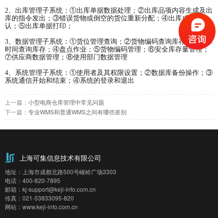
2、出库管理子系统：①出库单据数据处理；②出库品项内容生成及出
库的指令发出；③错误货物或倒空的货位重新分配；④出库成功确
认；⑤出库单据打印；
3、数据管理子系统：①货位管理查询；②货物编码查询库存；③入库
时间查询库存；④盘点作业；⑤货物编码管理；⑥安全库存量管理；
⑦供应商数据管理；⑧使用部门数据管理
4、系统管理子系统：①使用者及其权限设置；②数据库备份操作；③
系统通信开始和结束；④系统的登录和退出
上一篇：
小型电商仓库管理中常见问题
下一篇：
专业WMS和普通WMS之间有哪些差别
上海可集信息技术有限公司
地址：上海市成都北路500号峻岭广场3303
电话：400-820-7895
邮箱：kj-support@keji-info.com.cn
传真：021-53833095-820
网站：www.keji-info.com.cn