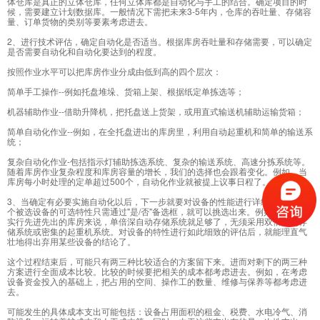
体仓库是真正的立体仓库，任何立体库都是自动化与手工的结合。确定项目的时
候，需要建立计划数据库。一般情况下需把未来3-5年内，仓库的吞吐量、存储容
量、订单货物的类别等要素考虑进去。
2、进行技术评估，确定自动化是否适当。根据库房吞吐量和存储需要，可以确定
是否需要自动化和自动化要达到的程度。
按照作业水平可以把库房作业分成由低到高的四个层次：
简单手工操作--例如托盘堆垛、货箱上架、根据纸定单拣选等；
机器辅助作业--借助升降机，把托盘送上货架，或用直式输送机辅助运输货箱；
简单自动化作业--例如，在全托盘进出的库房里，利用自动起重机和简单的输送系
统；
复杂自动化作业-包括指示灯辅助拣选系统、复杂的输送系统、高速分拣系统等。
随着库房作业复杂程度和库房容量的增长，我们的选择也会跟着变化。例如，当
库房每小时处理的定单超过500个，自动化作业就被提上议事日程了。
3、当确定有必要实施自动化以后，下一步就要对设备的性能进行详细的审视。每
个被选设备的可选特性只需通过"是/否"备选框，就可以挑选出来。例如，对严格
实行先进先出的库房来说，单倍深自动存储系统就足够了，无须采用双倍深的存
储系统或密集的起重机系统。对设备的特性进行如此细致的评估后，就能理直气
壮地得出弃用某些设备的结论了。
这个过程结束后，可能只有两三种比较适合的方案留下来。进而对剩下的两三种
方案进行全面成本比较。比较的时候要把相关的成本都考虑进去。例如，在考虑
设备资金投入的基础上，把占用的空间、操作工的数量、维修与保养等都考虑进
去。
可能发生的具体成本支出可能包括：设备占用面积的租金、税费、水电冷气、消