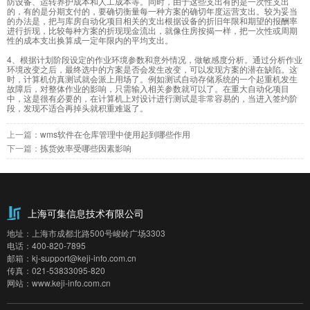
防设备、运转养护成本和人工成本等。同时，由于这些支出有的是一次性支出
的，有的是分期支付的，要确切衡量每一种方案的确切年度运营支出。较为妥当
的办法是，把与库房自动化项目相关的支出根据设备的折旧年限和期望的报酬率
进行折现，比较每种方案的折现现金流出，就像住房按揭一样，把一次性或周期
性的成本支出换算成一定年限内的平均支出。
4、根据计划阶段设定的作业环境参数和意外情况，做敏感度分析。通过分析作业
环境改变之后，最终选中的方案是否会发生改变，可以发现方案的潜在缺陷。这
时，计算机仿真测试就会派上用场了。例如测试自动存储系统的一个起重机发生
故障后，对整体作业的影响，只需输入相关参数就可以了。在重大自动化项目
中，这是很有必要的，在计算机上对设计进行测试是非常容易的，当进入签约阶
段，发现不适合再掉头就积重难返了。
上一篇：
wms软件在仓库管理中使用起到哪些作用
下一篇：
拣货效率受哪些因素影响
上海可集信息技术有限公司
地址：上海市成都北路500号峻岭广场3303
电话：400-820-7895
邮箱：kj-support@keji-info.com.cn
传真：021-53833095-820
网站：www.keji-info.com.cn