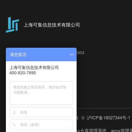
上海可集信息技术有限公司
地址：上海市成都北路500号峻岭广场3303
请您留言
电话：400-820-7895
上海可集信息技术有限公司
邮箱：kj-support@keji-info.com.cn
400-820-7895
传真：021-53833095-820
网站：www.keji-info.com.cn
上海可集信息技术有限公司 版权所有 ©
沪ICP备18027344号-1
友情链接：
本站关键词：tms运输管理系统、wms仓库管理系统、wms