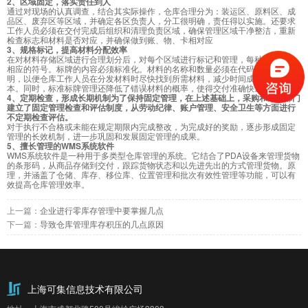
2、区域固定，落实责任到人
通过对现场的认真调查，结合其实际操作，仓库合理分为：装运区、原料区、成
品区、废弃区等区域，并确定各区负责人，分工很明确，责任得以实施。还要求
工作人员必须在交付完成后组织和清理负责区域，确保管理区域干净整洁，重新
检查标志和材料是否对应，并确保做到账、物、卡相对应
3、规格标记，提高材料分配效率
在对材料存储区域进行合理划分后，对每个区域进行标记和管理，每种材料都有
相应的符号。标牌的内容必须标准化。材料的名称和数量必须在代码和数量上标
明，以便仓库工作人员在分发材料时尽快找到所需材料，减少时间成本和人员成
本。同时，标准标牌管理还降低了错误材料的概率，使得交付准确快速达到
4、定期检查，形成长期机制为了保持固定管理，在上述基础上，采购和采购部门
建立了固定管理检查和评估制度，从劳动纪律、账户管理、安全卫生等方面进行
不定期检查评估。
对于执行不合格或未能在规定期限内完成整改，为完成好的奖励，逐步形成固定
管理的长效机制，进一步巩固和发展固定管理的成果。
5、擅长管理的WMS系统软件
WMS系统软件是一种用于多类型仓库管理的系统。它结合了PDA设备来管理货物
的条形码，从商品存储到交付，跟踪货物状态和以先进先出的方式管理货物。原
理，并涵盖了仓储、库存、移位库、位置管理和批次有效性管理等功能，可以有
效提高仓库管理效率。
上一篇：
企业进行零库存管理中要掌握几点
下一篇：
导致仓库管理库存积压的几点原因
上海可集信息技术有限公司