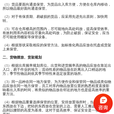
（1）货品要面向通道保管。为货品出入库方便，方便在仓库内移动，
所以物品最好面向通道保管。
（2）对于有保质期、易破损的货品，应采用先进先出原则，加快周
转。
（3）可在仓库楼高的范围内，尽可能地向高处码放，提高保管效率。
有效利用库内容积应尽量向高处码放，为防止破损，保证安全，应当
尽可能使用棚架等保管设备。
（4）根据形状采取相应的保管方法。如标推化商品应放在托盘或货架
上来保管。
二、货物摆放、货架规划
（1）根据出库频率规划库位。出货和进货频率高的物品应放在靠近出
入口，易于作业的地方；流动性差的物品放在距离出入口稍远的地
方；季节性物品则依其季节特性来选定放置的场所。
（3）同一品种在同一地方保管。为方便作业和保管同一物品或类似物
品应放在同一地方保管，员工对库内物品放置位置的熟悉程度直接影
响着出入库的时间，将类似的物品放在邻近的地方也是提高效率的重
要方法。
（4）根据物品重量选择保管的位置。安排放置场所时，当然要把重的
东西故在下边，把轻的东西放在货架的上边。需要人工搬运的大型物
品则以腰部的高度为基准。这对于提高效率、保证安全是一项重要的