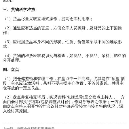
原则。
三、货物科学堆放
（1）货品尽量采取立堆式操作，提高仓库利用率；
（2）通道应有适当的宽度，方便仓库人员拣货，及货品的上下架操
作；
（3）应根据货品本身不同的形状、性质、价值等采取不同的堆放形
式；
（4）货物的堆放应容易识别与检查，如良品、不良品、呆料、肥料的
分开处理。
四、盘点
（1）把仓储整顿和管理工作，在盘点中一并完成。尤其是在“预盘”阶
段，主仓应该放活料，呆料不要占据主仓位置，不管其贵贱。并且主
仓存放的一定是良品。
（2）盘点并复核完毕后，实况资料(包括差异)呈交盘点主持人，一方
面由会计部执行结算(包括调整及计价)，作财务报表之依据；一方面
由盘点主持人召开“检讨”会议针对料账差异较大与较奇特的状况，深
入检讨其原因。
上一篇：
电商仓储都面临哪些难题