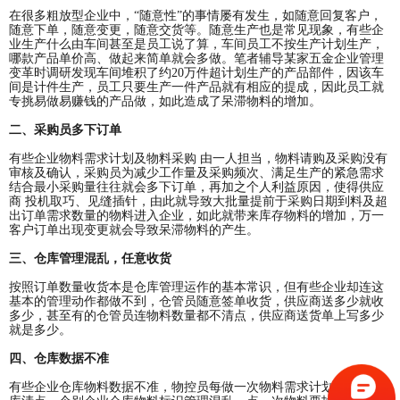
在很多粗放型企业中，“随意性”的事情屡有发生，如随意回复客户，
随意下单，随意变更，随意交货等。随意生产也是常见现象，有些企
业生产什么由车间甚至是员工说了算，车间员工不按生产计划生产，
哪款产品单价高、做起来简单就会多做。笔者辅导某家五金企业管理
变革时调研发现车间堆积了约20万件超计划生产的产品部件，因该车
间是计件生产，员工只要生产一件产品就有相应的提成，因此员工就
专挑易做易赚钱的产品做，如此造成了呆滞物料的增加。
二、采购员多下订单
有些企业物料需求计划及物料采购 由一人担当，物料请购及采购没有
审核及确认，采购员为减少工作量及采购频次、满足生产的紧急需求
结合最小采购量往往就会多下订单，再加之个人利益原因，使得供应
商 投机取巧、见缝插针，由此就导致大批量提前于采购日期到料及超
出订单需求数量的物料进入企业，如此就带来库存物料的增加，万一
客户订单出现变更就会导致呆滞物料的产生。
三、仓库管理混乱，任意收货
按照订单数量收货本是仓库管理运作的基本常识，但有些企业却连这
基本的管理动作都做不到，仓管员随意签单收货，供应商送多少就收
多少，甚至有的仓管员连物料数量都不清点，供应商送货单上写多少
就是多少。
四、仓库数据不准
有些企业仓库物料数据不准，物控员每做一次物料需求计划就跑去仓