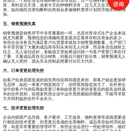
库清点，个别企业仓库物料标识管理混乱，点一次物料要找遍整个仓
库，有时还点不清，或者今天此种物料没有，过几天又会无端的冒出
来。如此物控员害怕断料自然就会多做物料需求计划而导致库存的增
加。
五、销售预测失真
销售预测是销售环节中非常重要的一环，尤其对库存式生产企业来说
就尤为重要，预测信息的准确程度直接决定着库存积压资金的多少，
有些企业业务员为满足客户出货需求就加大销售预测数量，生产部门
辛辛苦苦做了大量的成品库存到头来却无人问津，而业务员也就听之
任之，无人追问还好，老板或主管如果追问就一句客户变更订单应付
了事。大量成品库存无法销售，到最后只能打折出售，销售预测无人
确认无人把控，源头失去控制必然要付出巨大代价。
六、订单变更处理失控
由客户自身原因造成的损失而供应商却愿意承担，那客户就会更加肆
无忌惮，如此一来客户倒是留住了，但经营风险也加大了。在外资企
业中的客户与供应商如变更订单则由变更方承担变更后的损失这样基
本的合作原则，在很多民营企业中运作竟然都如些艰难。不能寻求双
方共同利益的合作不会长久。
七、技术变更处理失控
企业内部因产品升级、客户要求、工艺改良、物料更替等原因需要进
行相应的技术变更，但变更后造成的仓库物料、成品库存如何消化处
理，却是非常重要的管理环节，有些企业会进行一些处理动作，做好