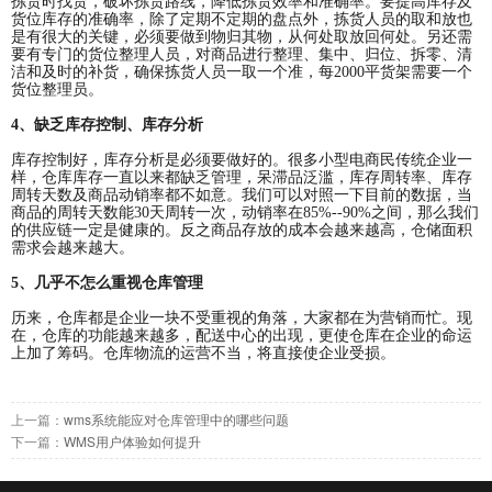
拣货时找货，破坏拣货路线，降低拣货效率和准确率。要提高库存及
货位库存的准确率，除了定期不定期的盘点外，拣货人员的取和放也
是有很大的关键，必须要做到物归其物，从何处取放回何处。另还需
要有专门的货位整理人员，对商品进行整理、集中、归位、拆零、清
洁和及时的补货，确保拣货人员一取一个准，每2000平货架需要一个
货位整理员。
4、缺乏库存控制、库存分析
库存控制好，库存分析是必须要做好的。很多小型电商民传统企业一
样，仓库库存一直以来都缺乏管理，呆滞品泛滥，库存周转率、库存
周转天数及商品动销率都不如意。我们可以对照一下目前的数据，当
商品的周转天数能30天周转一次，动销率在85%--90%之间，那么我们
的供应链一定是健康的。反之商品存放的成本会越来越高，仓储面积
需求会越来越大。
5、几乎不怎么重视仓库管理
历来，仓库都是企业一块不受重视的角落，大家都在为营销而忙。现
在，仓库的功能越来越多，配送中心的出现，更使仓库在企业的命运
上加了筹码。仓库物流的运营不当，将直接使企业受损。
上一篇：
wms系统能应对仓库管理中的哪些问题
下一篇：
WMS用户体验如何提升