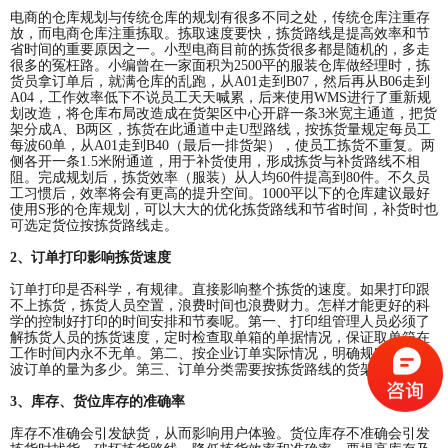
电商的仓库规划与传统仓库的规划有很多不同之处，传统仓库注重存
放，而电商仓库注重拣取。拣取速度要快，拣货路线是提高效率和节
省时间的重要原因之一。小型电商目前的拣货很多都是随机的，多走
很多的冤枉路。小编曾在一家面积为2500平的服装仓库做经理时，拣
货员拿订单后，就满仓库的乱跑，从A01走到B07，然后再从B06走到
A04，工作效率低下不说员工天天喊累，后来使用WMS进行了重新规
划改造，将仓库布局改造成在货架区中心开辟一条3米宽主通道，把货
架分成A、B两区，拣货在此通道中走U型路线，按拣货量规定每员工
每波60单，从A01走到B40（最后一排货架），使员工拣货不重复。两
侧各开一条1.5米附通道，用于补货使用，形成拣货与补货路线不相
阻。完成规划后，拣货效率（服装）从人均60件提高到80件。不久员
工习惯后，效率将会有更高的提升空间。1000平以下的仓库建议最好
使用S形的仓库规划，可以大大的优化拣货路线和节省时间，补货时也
可选定货位按拣货路线走。
2、订单打印影响拣货速度
订单打印是否科学，有规律。直接影响整个拣货的速度。如果打印跟
不上拣货，拣货人员空置，浪费时间也浪费财力。怎样才能更好的科
学的控制好打印的时间安排和节奏呢。第一、打印组管理人员必须了
解拣货人员的拣货速度，定时检查取单箱的单据情况，保证取单箱在
工作时间内永不无单。第二、按企业订单实际情况，明确规定打印每
波订单的量为多少。第三、订单分类需要按拣货路线的货架顺序分。
3、库存、货位库存的准确率
库存不准确会引发缺货，从而影响用户体验。货位库存不准确会引发